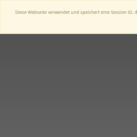
HOME
ESSEN & TRINKEN
E
Diese Webseite verwendet und speichert eine Session ID, die