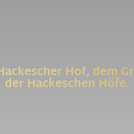
men Sie Plat
Hackescher Hof, dem G
der Hackeschen Höfe.
Ein Ort mit Geschichte