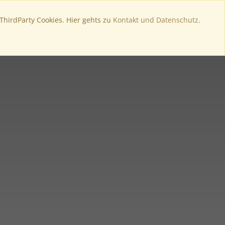
VIERUNG
KONTAKT
ENGLISH
 ThirdParty Cookies. Hier gehts zu
Kontakt und Datenschutz
.